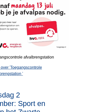
ngscontrole afvalbrengstation
 over 'Toegangscontrole
brengstation '
dag 2
mber: Sport en
p het Zwarte