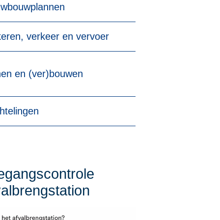
uwbouwplannen
eren, verkeer en vervoer
en en (ver)bouwen
htelingen
egangscontrole
valbrengstation