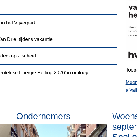
 in het Vijverpark
an Driel tijdens vakantie
ders op afscheid
Toega
telijke Energie Peiling 2026’ in omloop
Meer
afval
Ondernemers
Woens
septe
Spel o