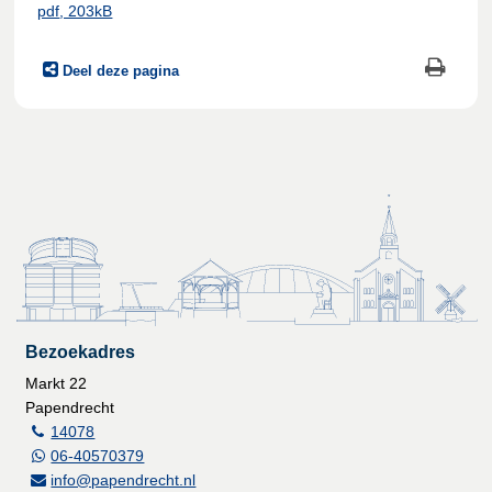
pdf
, 203kB
Deel deze pagina
Bezoekadres
Markt 22
Papendrecht
14078
06-40570379
info@papendrecht.nl