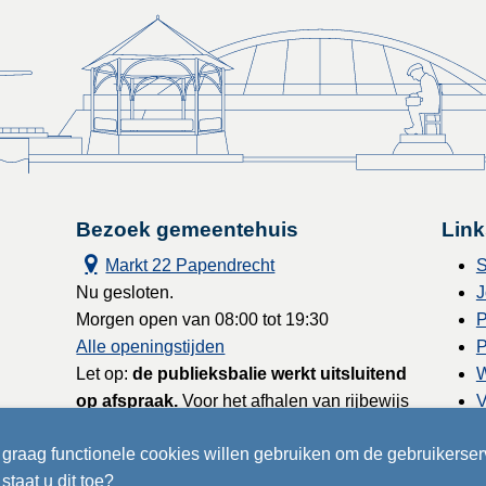
Bezoek gemeentehuis
Link
Markt 22 Papendrecht
S
Nu gesloten.
J
Morgen open van 08:00 tot 19:30
P
Alle openingstijden
P
Let op:
de publieksbalie werkt uitsluitend
W
op afspraak.
Voor het afhalen van rijbewijs
V
en reisdocumenten kunt u binnen lopen
graag functionele cookies willen gebruiken om de gebruikerser
zonder afspraak.
L
staat u dit toe?