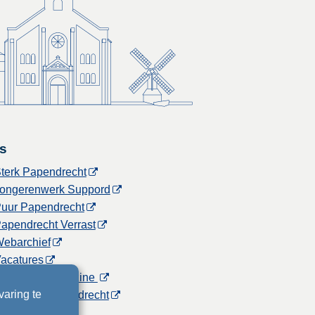
s
terk Papendrecht
ongerenwerk Suppord
uur Papendrecht
apendrecht Verrast
ebarchief
acatures
Gemeentemagazine
varing te
icht voor Papendrecht