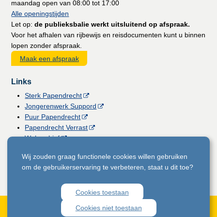
maandag open van 08:00 tot 17:00
Alle openingstijden
Let op:
de publieksbalie werkt uitsluitend op afspraak.
Voor het afhalen van rijbewijs en reisdocumenten kunt u binnen
lopen zonder afspraak.
Maak een afspraak
Links
Sterk Papendrecht
Jongerenwerk Suppord
Puur Papendrecht
Papendrecht Verrast
Webarchief
Vacatures
Wij zouden graag functionele cookies willen gebruiken
Gemeentemagazine
om de gebruikerservaring te verbeteren, staat u dit toe?
Licht voor Papendrecht
Cookies toestaan
Privacyverklaring
Toegankelijkheid website
Cookies
Cookies niet toestaan