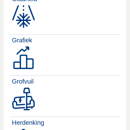
Grafiek
Grofvuil
Herdenking