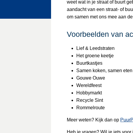
weet wat in je straat of buurt ge
aandacht van een straat- of b
om samen met ons mee aan de sl
Voorbeelden van acti
Lief & Leedstraten
Het groene keetje
Buurtkastjes
Samen koken, samen ete
Gouwe Ouwe
Wereldfeest
Hobbymarkt
Recycle Sint
Rommelroute
Meer weten? Kijk dan op
PuurP
Heb je vragen? Wil je iets voo