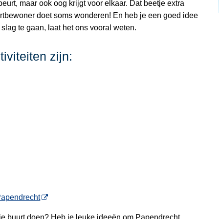
beurt, maar ook oog krijgt voor elkaar. Dat beetje extra
uurtbewoner doet soms wonderen! En heb je een goed idee
ag te gaan, laat het ons vooral weten.
viteiten zijn:
n
apendrecht
r je buurt doen? Heb je leuke ideeën om Papendrecht