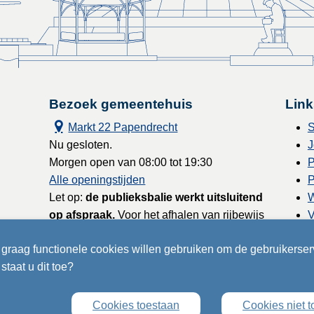
Bezoek gemeentehuis
Link
Markt 22 Papendrecht
S
Nu gesloten.
J
Morgen open van 08:00 tot 19:30
P
Alle openingstijden
P
Let op:
de publieksbalie werkt uitsluitend
W
op afspraak.
Voor het afhalen van rijbewijs
V
en reisdocumenten kunt u binnen lopen
graag functionele cookies willen gebruiken om de gebruikerser
zonder afspraak.
L
staat u dit toe?
Maak een afspraak
Cookies toestaan
Cookies niet 