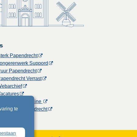
s
terk Papendrecht
ongerenwerk Suppord
uur Papendrecht
apendrecht Verrast
ebarchief
acatures
Gemeentemagazine
varing te
icht voor Papendrecht
toestaan