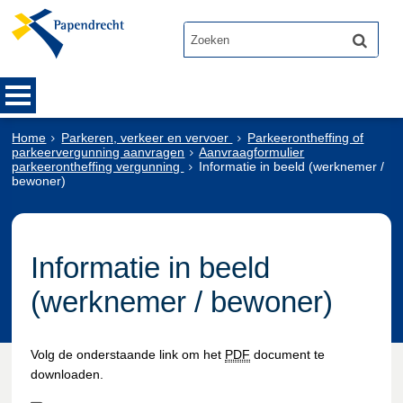
Home
Parkeren, verkeer en vervoer
Parkeerontheffing of
parkeervergunning aanvragen
Aanvraagformulier
parkeerontheffing vergunning
Informatie in beeld (werknemer /
bewoner)
Informatie in beeld
(werknemer / bewoner)
Volg de onderstaande link om het
PDF
document te
downloaden.