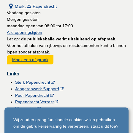
Markt 22 Papendrecht
Vandaag gesloten
Morgen gesloten
maandag open van 08:00 tot 17:00
Alle openingstijden
Let op:
de publieksbalie werkt uitsluitend op afspraak.
Voor het afhalen van rijbewijs en reisdocumenten kunt u binnen
lopen zonder afspraak.
Maak een afspraak
Links
Sterk Papendrecht
Jongerenwerk Suppord
Puur Papendrecht
Papendrecht Verrast
Webarchief
Vacatures
Wij zouden graag functionele cookies willen gebruiken
Gemeentemagazine
om de gebruikerservaring te verbeteren, staat u dit toe?
Licht voor Papendrecht